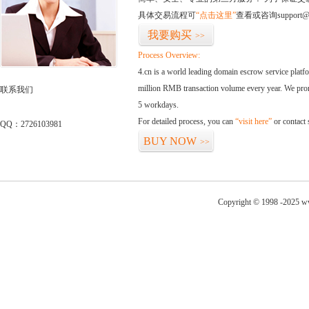
具体交易流程可
“点击这里”
查看或咨询support@
我要购买
>>
Process Overview:
4.cn is a world leading domain escrow service plat
million RMB transaction volume every year. We promi
联系我们
5 workdays.
For detailed process, you can
“visit here”
or contact
QQ：2726103981
BUY NOW
>>
Copyright © 1998 -2025 ww