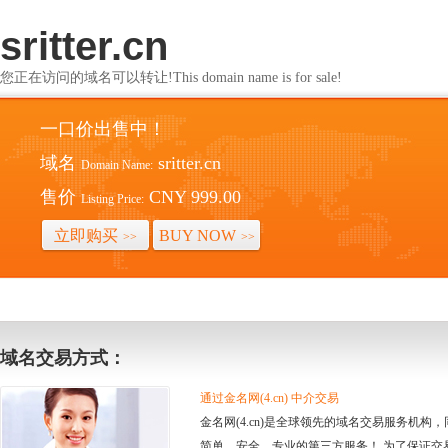
sritter.cn
您正在访问的域名可以转让!This domain name is for sale!
一口价出售中！
域名
sritter.cn
Domain Name:
售价
CNY 999.00
Listing Price:
立即购买
BUY NOW
>>
>>
域名交易方式：
通过金名网(4.cn) 中介交易
金名网(4.cn)是全球领先的域名交易服务机
简单、安全、专业的第三方服务！ 为了保证交